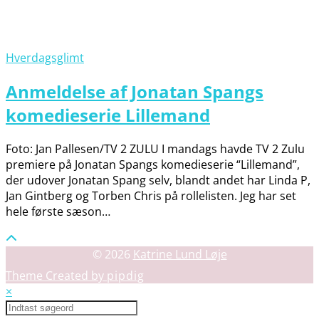
Hverdagsglimt
Anmeldelse af Jonatan Spangs
komedieserie Lillemand
Foto: Jan Pallesen/TV 2 ZULU I mandags havde TV 2 Zulu
premiere på Jonatan Spangs komedieserie “Lillemand”,
der udover Jonatan Spang selv, blandt andet har Linda P,
Jan Gintberg og Torben Chris på rollelisten. Jeg har set
hele første sæson…
© 2026
Katrine Lund Løje
Theme Created by
pipdig
×