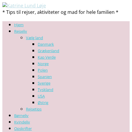
* Tips til rejser, aktiviteter og mad for hele familien *
Hjem
Rejseliv
Vælg land
Danmark
Grækenland
Kap Verde
Norge
Polen
Spanien
Sverige
Tyskland
USA
Østrig
Rejsetips
Børneliv
Kvindeliv
Opskrifter