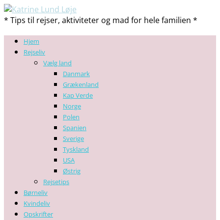
* Tips til rejser, aktiviteter og mad for hele familien *
Hjem
Rejseliv
Vælg land
Danmark
Grækenland
Kap Verde
Norge
Polen
Spanien
Sverige
Tyskland
USA
Østrig
Rejsetips
Børneliv
Kvindeliv
Opskrifter