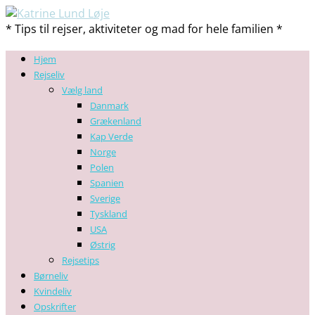
* Tips til rejser, aktiviteter og mad for hele familien *
Hjem
Rejseliv
Vælg land
Danmark
Grækenland
Kap Verde
Norge
Polen
Spanien
Sverige
Tyskland
USA
Østrig
Rejsetips
Børneliv
Kvindeliv
Opskrifter