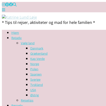
* Tips til rejser, aktiviteter og mad for hele familien *
Hjem
Rejseliv
Vælg land
Danmark
Grækenland
Kap Verde
Norge
Polen
Spanien
Sverige
Tyskland
USA
Østrig
Rejsetips
Børneliv