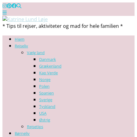
* Tips til rejser, aktiviteter og mad for hele familien *
Hjem
Rejseliv
Vælg land
Danmark
Grækenland
Kap Verde
Norge
Polen
Spanien
Sverige
Tyskland
USA
Østrig
Rejsetips
Børneliv