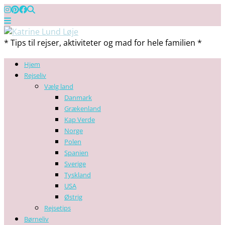
* Tips til rejser, aktiviteter og mad for hele familien *
Hjem
Rejseliv
Vælg land
Danmark
Grækenland
Kap Verde
Norge
Polen
Spanien
Sverige
Tyskland
USA
Østrig
Rejsetips
Børneliv