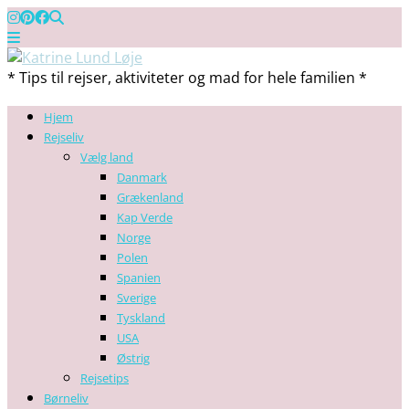
* Tips til rejser, aktiviteter og mad for hele familien *
Hjem
Rejseliv
Vælg land
Danmark
Grækenland
Kap Verde
Norge
Polen
Spanien
Sverige
Tyskland
USA
Østrig
Rejsetips
Børneliv