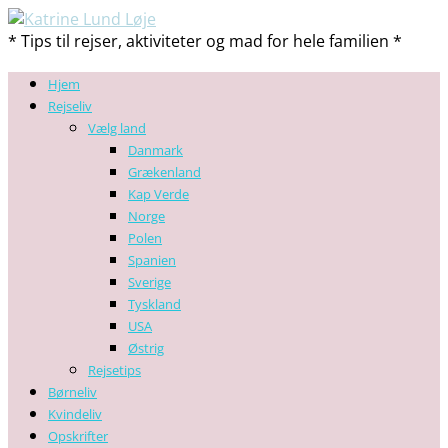
* Tips til rejser, aktiviteter og mad for hele familien *
Hjem
Rejseliv
Vælg land
Danmark
Grækenland
Kap Verde
Norge
Polen
Spanien
Sverige
Tyskland
USA
Østrig
Rejsetips
Børneliv
Kvindeliv
Opskrifter