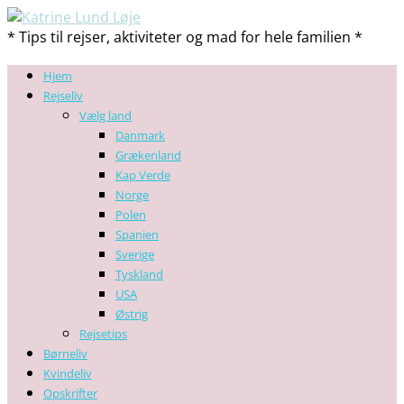
* Tips til rejser, aktiviteter og mad for hele familien *
Hjem
Rejseliv
Vælg land
Danmark
Grækenland
Kap Verde
Norge
Polen
Spanien
Sverige
Tyskland
USA
Østrig
Rejsetips
Børneliv
Kvindeliv
Opskrifter