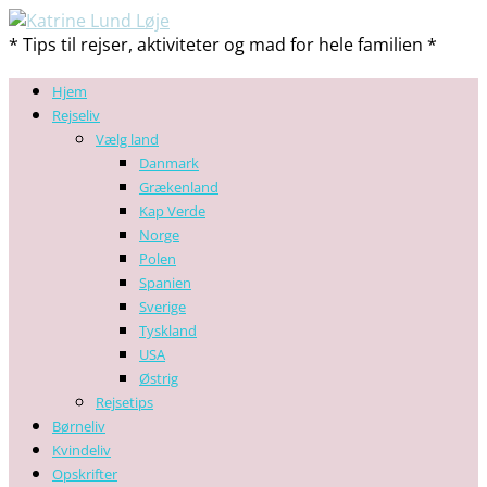
* Tips til rejser, aktiviteter og mad for hele familien *
Hjem
Rejseliv
Vælg land
Danmark
Grækenland
Kap Verde
Norge
Polen
Spanien
Sverige
Tyskland
USA
Østrig
Rejsetips
Børneliv
Kvindeliv
Opskrifter