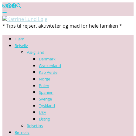
* Tips til rejser, aktiviteter og mad for hele familien *
Hjem
Rejseliv
Vælg land
Danmark
Grækenland
Kap Verde
Norge
Polen
Spanien
Sverige
Tyskland
USA
Østrig
Rejsetips
Børneliv