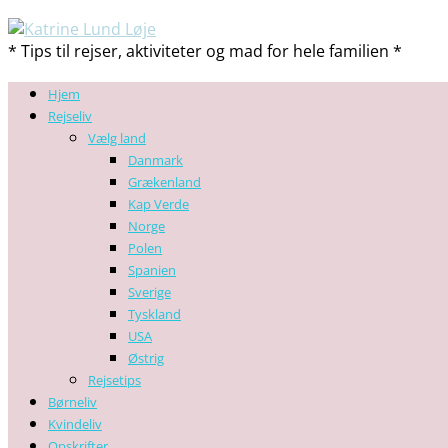
* Tips til rejser, aktiviteter og mad for hele familien *
Hjem
Rejseliv
Vælg land
Danmark
Grækenland
Kap Verde
Norge
Polen
Spanien
Sverige
Tyskland
USA
Østrig
Rejsetips
Børneliv
Kvindeliv
Opskrifter