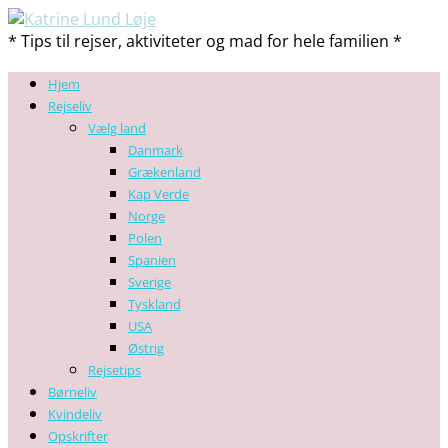
* Tips til rejser, aktiviteter og mad for hele familien *
Hjem
Rejseliv
Vælg land
Danmark
Grækenland
Kap Verde
Norge
Polen
Spanien
Sverige
Tyskland
USA
Østrig
Rejsetips
Børneliv
Kvindeliv
Opskrifter