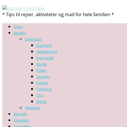
* Tips til rejser, aktiviteter og mad for hele familien *
Hjem
Rejseliv
Vælg land
Danmark
Grækenland
Kap Verde
Norge
Polen
Spanien
Sverige
Tyskland
USA
Østrig
Rejsetips
Børneliv
Kvindeliv
Opskrifter