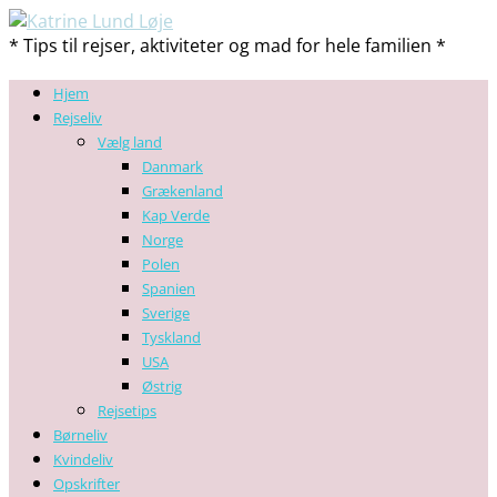
* Tips til rejser, aktiviteter og mad for hele familien *
Hjem
Rejseliv
Vælg land
Danmark
Grækenland
Kap Verde
Norge
Polen
Spanien
Sverige
Tyskland
USA
Østrig
Rejsetips
Børneliv
Kvindeliv
Opskrifter