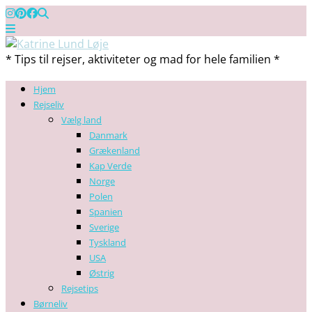
* Tips til rejser, aktiviteter og mad for hele familien *
Hjem
Rejseliv
Vælg land
Danmark
Grækenland
Kap Verde
Norge
Polen
Spanien
Sverige
Tyskland
USA
Østrig
Rejsetips
Børneliv